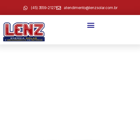
(45) 3559-2127
atendimento@lenzsolar.com.br
MOBILIDADE ELÉTRICA
Infraestrutura de recarga
veicular com tecnologia
®
WEG WEMOB
Do carregador residencial à estação ultrarrápida para
rodovias. A LENZ entrega a solução completa, instalada e
pronta para operar.
FALE COM NOSSO REPRESENTANTE