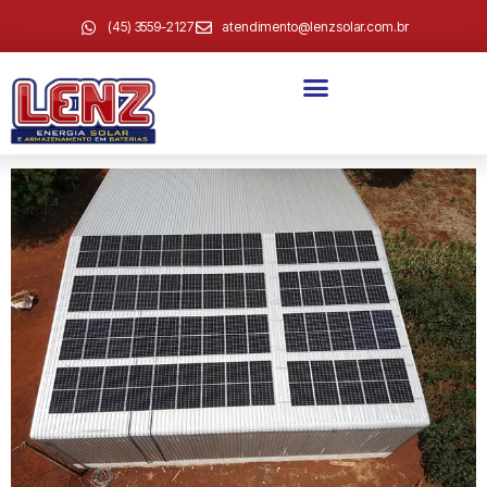
(45) 3559-2127
atendimento@lenzsolar.com.br
Canisio Marx 56
módulos