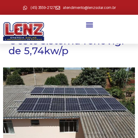
(45) 3559-2127
atendimento@lenzsolar.com.br
Mirian Furlanetto
Sobreiro – Vera Cruz do
Oeste sistema renovigi
de 5,74kw/p