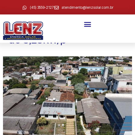
(45) 3559-2127
atendimento@lenzsolar.com.br
Nelma de Oliveira –
Vera Cruz sistema weg
de 3,28kw/p